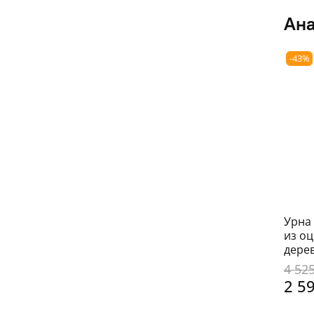
Ана
-43%
Урна
из о
дере
4 52
2 5