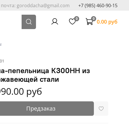
. почта: goroddacha@gmail.com
+7 (985) 460-90-15
0
0
0.00 руб
ы
01
на-пепельница К300НН из
ржавеющей стали
990.00 руб
Предзаказ