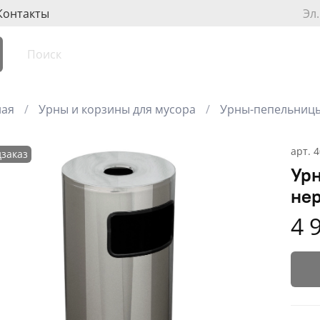
Контакты
Эл
ная
Урны и корзины для мусора
Урны-пепельниц
арт.
4
заказ
Ур
не
4 