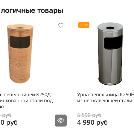
- об
логичные товары
- вес
-11%
 с пепельницей К250Д
Урна-пепельница К250
цинкованной стали под
из нержавеющей стали
во
5 руб
5 590 руб
90 руб
4 990 руб