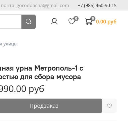
. почта: goroddacha@gmail.com
+7 (985) 460-90-15
0
0
0.00 руб
я улицы
чная урна Метрополь-1 с
остью для сбора мусора
990.00 руб
Предзаказ