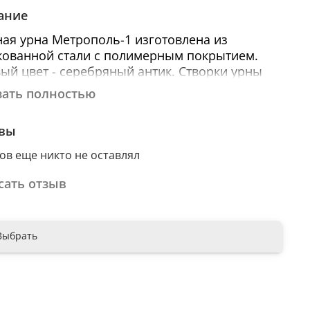
ание
ая урна Метрополь-1 изготовлена из
кованной стали с полимерным покрытием.
ый цвет - серебряный антик. Створки урны
ваются на ключ. Внутри имеется емкость для
зать полностью
 мусора из оцинкованной стали. Размер
енней емкости: диаметр 350 мм, высота 725
вы
бъем 70 л.
ов еще никто не оставлял
аритные размеры урны, мм: ф=405, Н=955
сать отзыв
меры упаковки, мм:
416х416х961
ем упаковки: 0,17 м³,
Выбрать
- 17 кг.