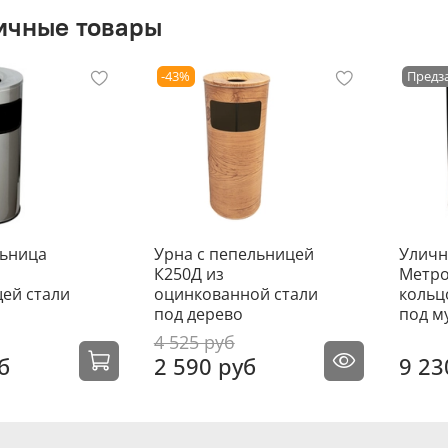
ичные товары
-43%
Предз
льница
Урна с пепельницей
Уличн
К250Д из
Метро
ей стали
оцинкованной стали
кольц
под дерево
под м
4 525 руб
б
2 590 руб
9 23