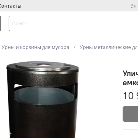
Контакты
Эл
Урны и корзины для мусора
Урны металлические дл
Ули
емк
10 