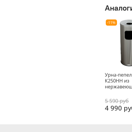
Аналог
-11%
Урна-пепе
К250НН из
нержавеющ
5 590 руб
4 990 ру