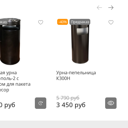
аказ
-40%
Предзаказ
ая урна
Урна-пепельница
поль-2 с
К300Н
ом для пакета
усор
5 790 руб
0 руб
3 450 руб