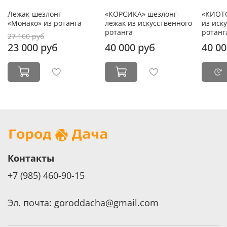
Лежак-шезлонг
«КОРСИКА» шезлонг-
«КИОТО
«Монако» из ротанга
лежак из искусственного
из иск
ротанга
ротанг
27 100 руб
23 000 руб
40 000 руб
40 00
Контакты
+7 (985) 460-90-15
Эл. почта: goroddacha@gmail.com