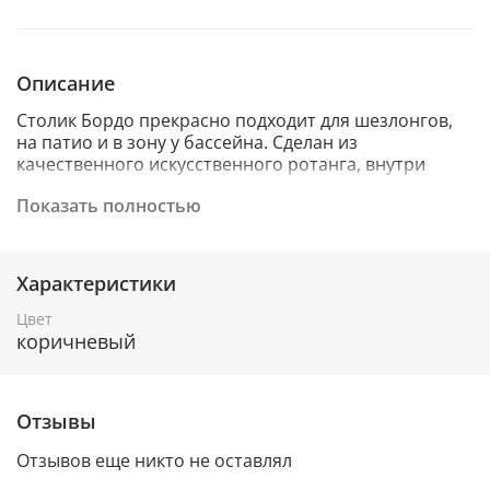
Описание
Столик Бордо прекрасно подходит для шезлонгов,
на патио и в зону у бассейна. Сделан из
качественного искусственного ротанга, внутри
столика предусмотрена полочка для разных
Показать полностью
принадлежностей. Модель столика достаточно
миниатюрная и впишется в любое пространство.
Ухаживать за ним легко, просто протрите мокрой
тряпочкой без средств.
Характеристики
- Цвет:
коричневый
Цвет
коричневый
- Материал: Каркас — алюминий/искусственный
ротанг, столешница — поливуд (искусственное
дерево)
Отзывы
- Размеры: 50х50х48 см, вес: 5,5кг
Отзывов еще никто не оставлял
- Размеры упаковки:
1 место: 50х50х50 см, в
ес: 6,3 кг.