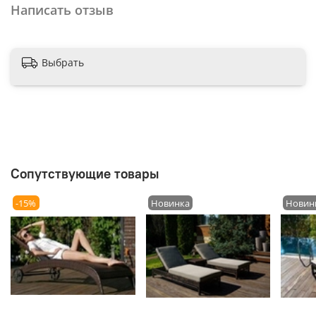
Написать отзыв
Столик Бордо подходит к шезлонгам: МОНАКО,
КИОТО, КОРСИКА.
Выбрать
Сопутствующие товары
-15%
Новинка
Новин