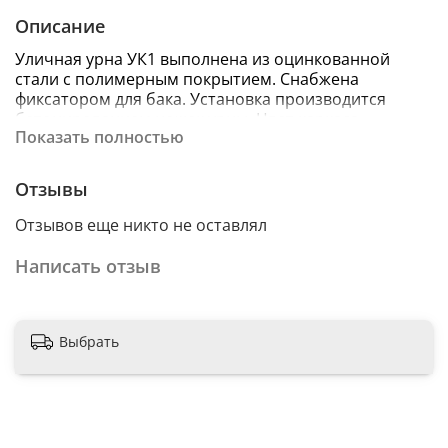
Описание
Уличная урна УК1 выполнена из оцинкованной
стали с полимерным покрытием. Снабжена
фиксатором для бака. Установка производится
бетонированием ножек урны. Цвет каркаса -
Показать полностью
черный, цвет бака - черный, белый, серый, бордо.
- габаритные размеры урны, мм: ф=404, Н=1175,
Отзывы
объем - 28 л.
Отзывов еще никто не оставлял
- размеры упаковки, мм: 420х420х1190
Написать отзыв
- объем упаковки: 0,21 куб.м.,
- вес - 7,6 кг.
Выбрать