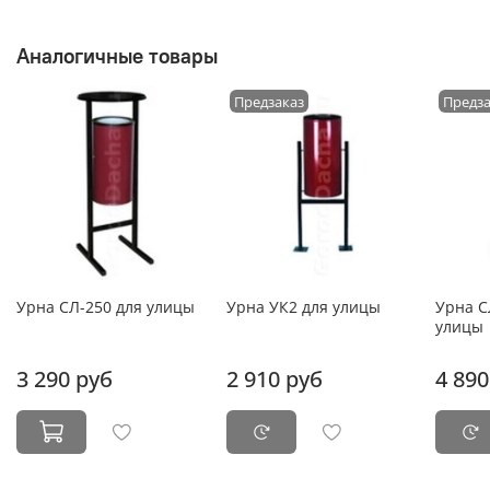
Аналогичные товары
Предзаказ
Предз
Урна СЛ-250 для улицы
Урна УК2 для улицы
Урна С
улицы
3 290 руб
2 910 руб
4 890