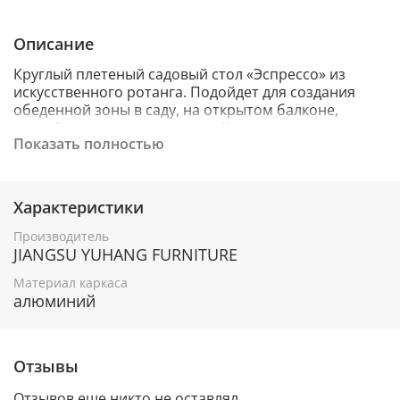
Описание
Круглый плетеный садовый стол «Эспрессо» из
искусственного ротанга. Подойдет для создания
обеденной зоны в саду, на открытом балконе,
летней площадке ресторана. Каркас стола
Показать полностью
изготовлено из алюминия, благодаря чему его легко
перемещать. Металл оплетен синтетическим
ротангом круглого ручного плетения насыщенного
шоколадного оттенка. Столешница – стекло,
Характеристики
устойчивое к механическим повреждениям и
высоким температурам. Габариты изделия:
Производитель
800×800×750мм. Стол также доступен в натуральном
JIANGSU YUHANG FURNITURE
соломенном оттенке.
Материал каркаса
алюминий
Отзывы
Отзывов еще никто не оставлял