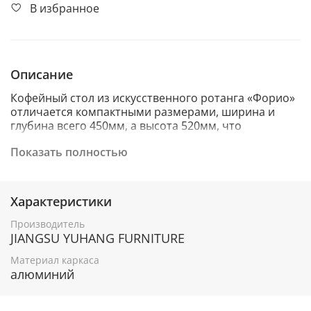
В избранное
Описание
Кофейный стол из искусственного ротанга «Форио»
отличается компактными размерами, ширина и
глубина всего 450мм, а высота 520мм, что
позволяет эксплуатировать его в ограниченном
Показать полностью
пространстве. Модель состоит из каркаса, обвитого
вручную ротангом графитового цвета. Данный
образец обладает ударопрочной стеклянной 5мм
столешницей, конструкцией предусмотрена
Характеристики
полочка для принадлежностей.
Производитель
JIANGSU YUHANG FURNITURE
Материал каркаса
алюминий