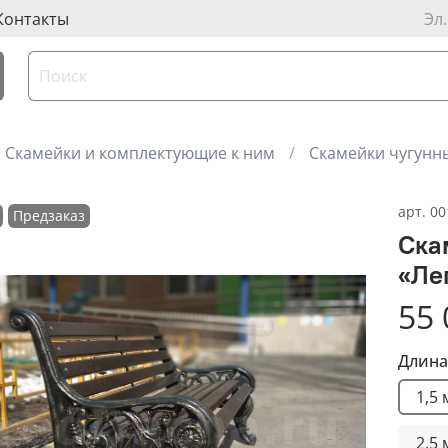
Контакты
Эл
Скамейки и комплектующие к ним
Скамейки чугунн
арт.
00
Предзаказ
Ска
«Ле
55 
Длина
1,5
2,5