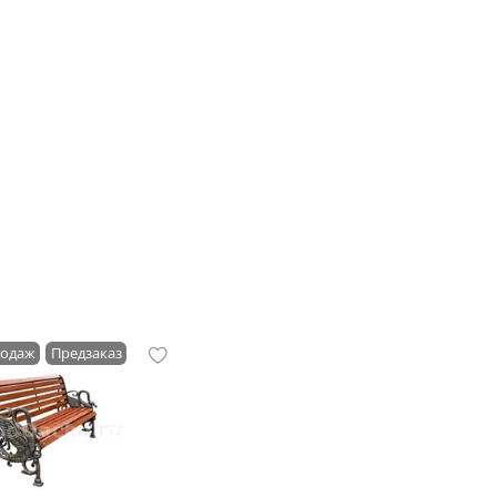
родаж
Предзаказ