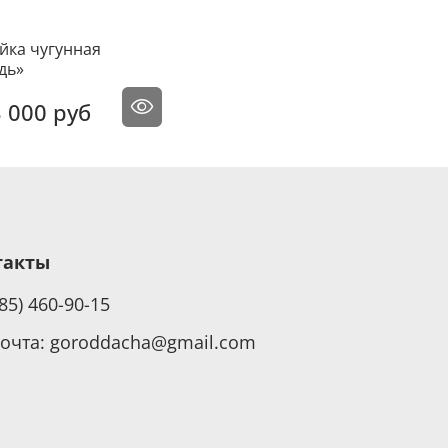
йка чугунная
дь»
 000 руб
такты
985) 460-90-15
почта: goroddacha@gmail.com