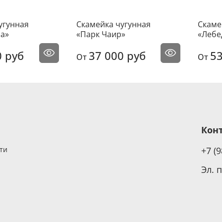
угунная
Скамейка чугунная
Скаме
а»
«Парк Чаир»
«Лебе
0 руб
37 000 руб
53
От
От
Кон
ти
+7 (
Эл. 