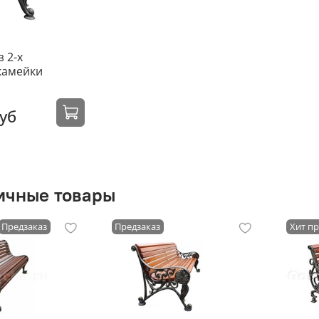
 2-х
скамейки
уб
ичные товары
Предзаказ
Предзаказ
Хит п