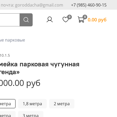
. почта: goroddacha@gmail.com
+7 (985) 460-90-15
0
0
0.00 руб
ые парковые
10.1.5
мейка парковая чугунная
генда»
000.00 руб
 метра
1,8 метра
2 метра
 метра
3 метра