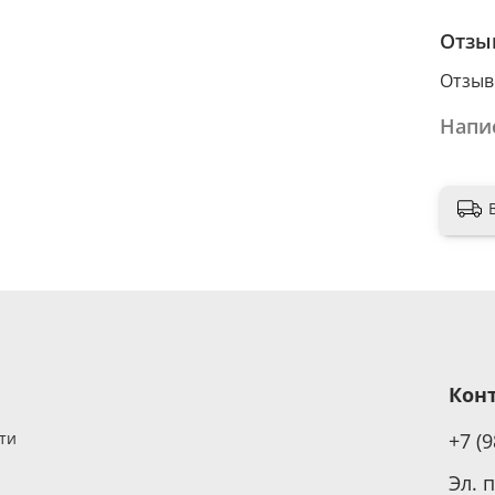
Компл
класс
Отзы
искус
Отзыв
600Х6
искус
Напи
550Х6
искус
1шт. 
Кон
ти
+7 (
Эл. 