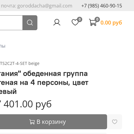
. почта: goroddacha@gmail.com
+7 (985) 460-90-15
0
0
0.00 руб
пы
TS2C2T-4-SET beige
тания" обеденная группа
теная на 4 персоны, цвет
евый
 401.00 руб
В корзину