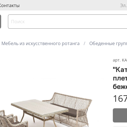
Контакты
Эл
Мебель из искусственного ротанга
Обеденные груп
арт.
KA
"Ка
пле
беж
167