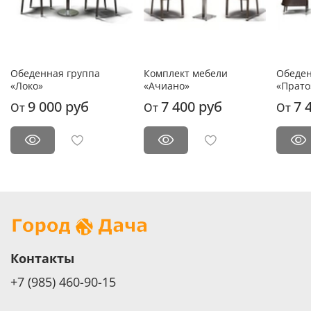
Обеденная группа
Комплект мебели
Обеден
«Локо»
«Ачиано»
«Прато
9 000 руб
7 400 руб
7 
От
От
От
Контакты
+7 (985) 460-90-15