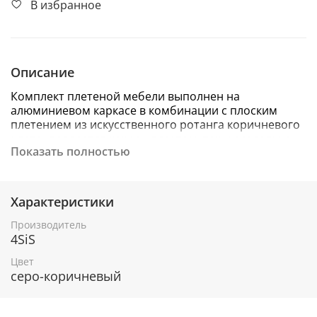
В избранное
Описание
Комплект плетеной мебели выполнен на
алюминиевом каркасе в комбинации с плоским
плетением из искусственного ротанга коричневого
цвета, продается как комплектом, так и раздельно,
Показать полностью
разработано дизайнерской группой
«4SiS»
, Италия.
- в комплект мебели входят: 1 стол и 2 стула.
Характеристики
- размеры стола: диаметр 70 см., высота 75
см., стеклянная столешница, толщина стекла 5 мм.
Производитель
4SiS
- размеры стула: 56х58х79 см., стул с
подлокотниками.
Цвет
серо-коричневый