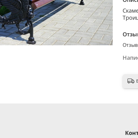
Скаме
Троиц
Отзы
Отзыв
Напи
Кон